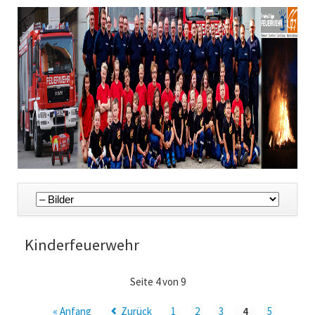
Navigation
überspringen
Kinderfeuerwehr
Seite 4 von 9
« Anfang
Zurück
1
2
3
4
5