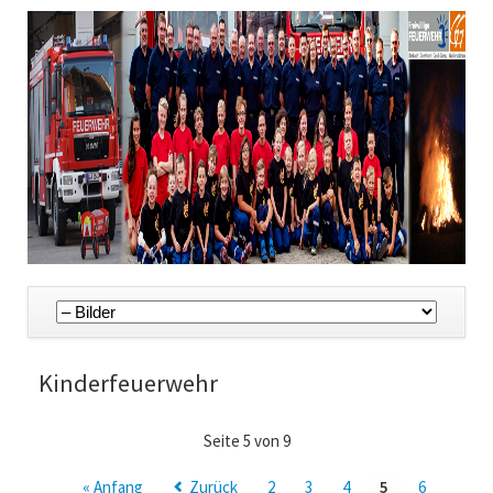
Navigation
überspringen
Kinderfeuerwehr
Seite 5 von 9
« Anfang
Zurück
2
3
4
5
6