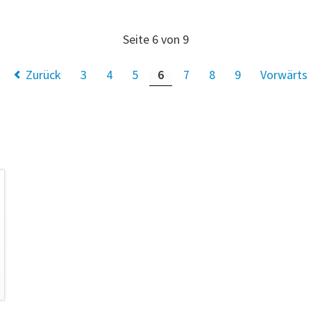
Seite 6 von 9
Zurück
3
4
5
6
7
8
9
Vorwärts