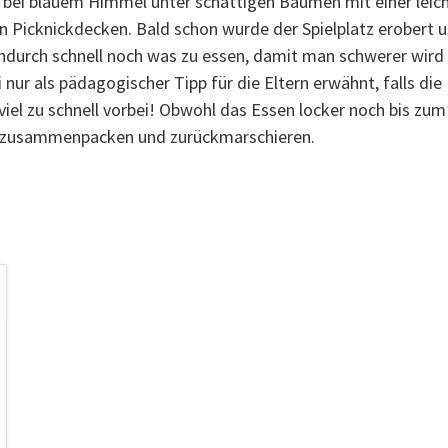
h bei blauem Himmel unter schattigen Bäumen mit einer leich
den Picknickdecken. Bald schon wurde der Spielplatz erobert
ndurch schnell noch was zu essen, damit man schwerer wird 
ur als pädagogischer Tipp für die Eltern erwähnt, falls die
t viel zu schnell vorbei! Obwohl das Essen locker noch bis zu
ch zusammenpacken und zurückmarschieren.