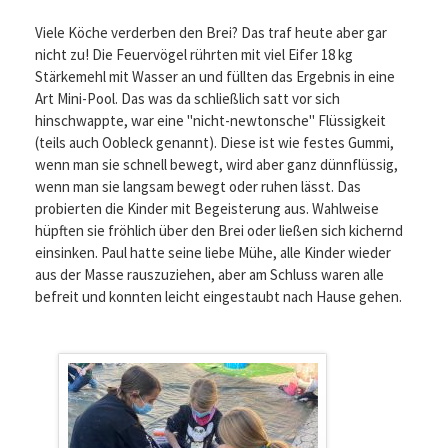
Viele Köche verderben den Brei? Das traf heute aber gar
nicht zu! Die Feuervögel rührten mit viel Eifer 18 kg
Stärkemehl mit Wasser an und füllten das Ergebnis in eine
Art Mini-Pool. Das was da schließlich satt vor sich
hinschwappte, war eine "nicht-newtonsche" Flüssigkeit
(teils auch Oobleck genannt). Diese ist wie festes Gummi,
wenn man sie schnell bewegt, wird aber ganz dünnflüssig,
wenn man sie langsam bewegt oder ruhen lässt. Das
probierten die Kinder mit Begeisterung aus. Wahlweise
hüpften sie fröhlich über den Brei oder ließen sich kichernd
einsinken. Paul hatte seine liebe Mühe, alle Kinder wieder
aus der Masse rauszuziehen, aber am Schluss waren alle
befreit und konnten leicht eingestaubt nach Hause gehen.