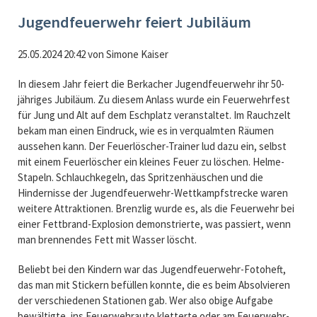
Jugendfeuerwehr feiert Jubiläum
25.05.2024 20:42
von
Simone Kaiser
In diesem Jahr feiert die Berkacher Jugendfeuerwehr ihr 50-
jähriges Jubiläum. Zu diesem Anlass wurde ein Feuerwehrfest
für Jung und Alt auf dem Eschplatz veranstaltet. Im Rauchzelt
bekam man einen Eindruck, wie es in verqualmten Räumen
aussehen kann. Der Feuerlöscher-Trainer lud dazu ein, selbst
mit einem Feuerlöscher ein kleines Feuer zu löschen. Helme-
Stapeln. Schlauchkegeln, das Spritzenhäuschen und die
Hindernisse der Jugendfeuerwehr-Wettkampfstrecke waren
weitere Attraktionen. Brenzlig wurde es, als die Feuerwehr bei
einer Fettbrand-Explosion demonstrierte, was passiert, wenn
man brennendes Fett mit Wasser löscht.
Beliebt bei den Kindern war das Jugendfeuerwehr-Fotoheft,
das man mit Stickern befüllen konnte, die es beim Absolvieren
der verschiedenen Stationen gab. Wer also obige Aufgabe
bewältigte, ins Feuerwehrauto kletterte oder am Feuerwehr-