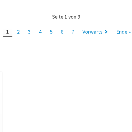
Seite 1 von 9
1
2
3
4
5
6
7
Vorwärts
Ende »