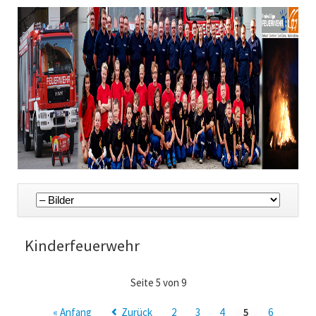
Navigation
überspringen
Kinderfeuerwehr
Seite 5 von 9
« Anfang
Zurück
2
3
4
5
6