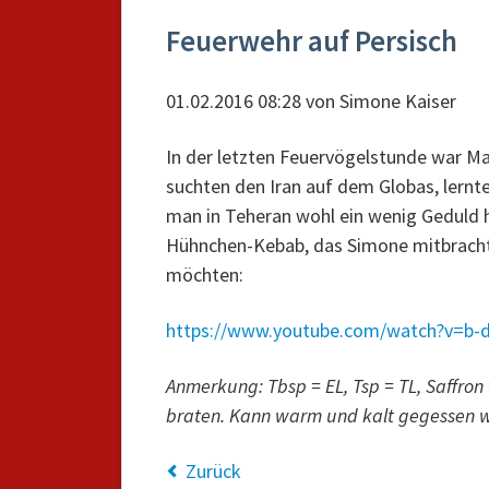
Feuerwehr auf Persisch
01.02.2016 08:28
von
Simone Kaiser
In der letzten Feuervögelstunde war Mat
suchten den Iran auf dem Globas, lernte
man in Teheran wohl ein wenig Geduld 
Hühnchen-Kebab, das Simone mitbrachte. 
möchten:
https://www.youtube.com/watch?v=b-
Anmerkung: Tbsp = EL, Tsp = TL, Saffron
braten. Kann warm und kalt gegessen 
Zurück